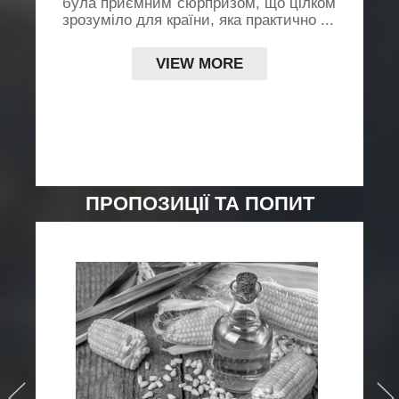
була приємним сюрпризом, що цілком
ї
зрозуміло для країни, яка практично ...
.,
д
L
VIEW MORE
..
ПРОПОЗИЦІЇ ТА ПОПИТ
›
›