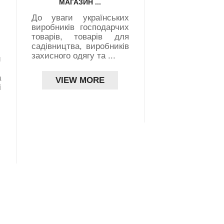
МАГАЗИН ...
ВІД ...
До уваги українських
Виробник я
виробників господарчих
екологічно-чисто
товарів, товарів для
оливкової олі
садівництва, виробників
virgin) з Пел
с
захисного одягу та ...
шукає партн
й
Україні для ...
а
VIEW MORE
і
VIEW MO