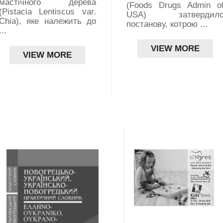
мастічного дерева
(Foods Drugs Admin o
(Pistacia Lentiscus var.
USA) затвердил
Chia), яке належить до
постанову, котрою ...
...
VIEW MORE
VIEW MORE
ПРОПОЗИЦІЇ ТА ПОПИТ