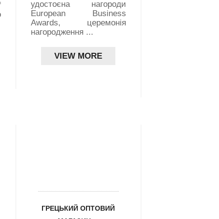
Quadricycle 
удостоєна нагороди
f
electric Vehicle
European Business
о
електрич
Awards, церемонія
автомобіль, 
нагородження ...
грецька пропоз
VIEW MORE
VIEW MO
›
›
ГРЕЦЬКИЙ ОПТОВИЙ
ГРЕЦЬКА ОЛИВК