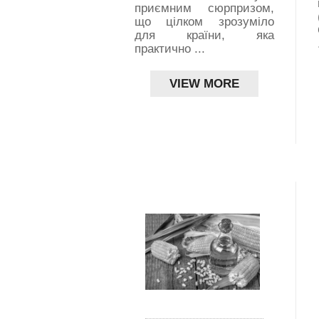
ергетики Греції,
приємним сюрпризом,
EN (ελ., -
що цілком зрозуміло
...
для країни, яка
практично ...
IEW MORE
VIEW MORE