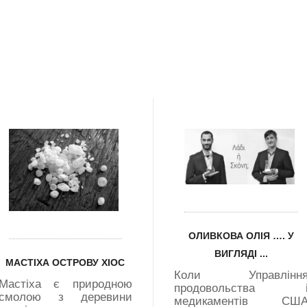
MADE IN GREECE
ОЛИВКОВА ОЛІЯ …. У
ВИГЛЯДІ ...
МАСТІХА ОСТРОВУ ХІОС
Коли Управлінн
Мастіха є природною
продовольства 
смолою з деревини
медикаментів СШ