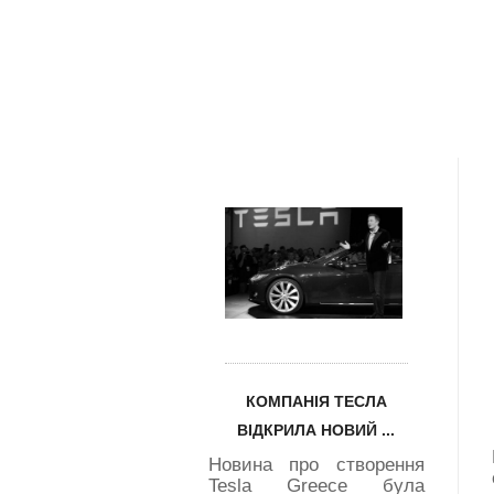
КОМПАНІЯ ТЕСЛА
К В ГРЕЦІЇ СТАВ ...
ВІДКРИЛА НОВИЙ ...
 статистичних
Дослідницької
Новина про створення
ї
Tesla Greece була