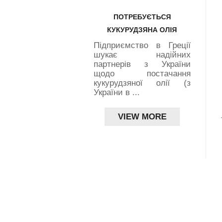
ПОТРЕБУЄТЬСЯ
КУКУРУДЗЯНА ОЛІЯ
Підприємство в Греції
шукає надійних
партнерів з України
ЦЬКО-УКРАЇНСЬКИЙ,
щодо постачання
кукурудзяної олії (з
...
України в ...
ежена кількість
ального видання
VIEW MORE
української
фії НОВОГРЕЦЬКО-
АЇНСЬКИЙ, ...
VIEW MORE