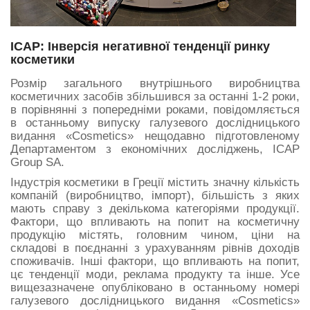
ICAP: Інверсія негативної тенденції ринку
косметики
Розмір загального внутрішнього виробництва
косметичних засобів збільшився за останні 1-2 роки,
в порівнянні з попередніми роками, повідомляється
в останньому випуску галузевого дослідницького
видання «Cosmetics» нещодавно підготовленому
Департаментом з економічних досліджень, ICAP
Group SA.
Індустрія косметики в Греції містить значну кількість
компаній (виробництво, імпорт), більшість з яких
мають справу з декількома категоріями продукції.
Фактори, що впливають на попит на косметичну
продукцію містять, головним чином, ціни на
складові в поєднанні з урахуванням рівнів доходів
споживачів. Інші фактори, що впливають на попит,
цє тенденції моди, реклама продукту та інше. Усе
вищезазначене опубліковано в останньому номері
галузевого дослідницького видання «Cosmetics»