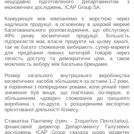
нещодавно підготовленого Департаментом з
економічних досліджень, ICAP Group SA.
Конкуренція між компаніями є жорсткою через
надлишок продукції, в основному в широкій мережі
багатоканального розповсюдження, що обслуговує
49% ринку косметичної продукції. Більшість
підприємств має власні продукти на цьому каналі,
так як багато споживачів вибирають супер-маркети
для придбання певних категорій товарів через
легкість доступу та демократичні ціни, а також
можливість вибору між багатьма брендами.
Розмір загального внутрішнього виробництва
косметичних засобів збільшився за останні 1-2 роки,
в порівнянні з попередніми роками, коли річний темп
зниження був вище, що пов'язано, по-перше, зі
збільшенням «довіри» споживачів до грецького
виробника і, по-друге, з розширенням експортно
орієнтованої діяльності бізнесу.
Стаматіна Пантелеу (греч. - Σταματίνα Παντελαίου),
фінансовий директор Департаменту Галузевих
досліджень ICAP Group сказала щодо розвитку