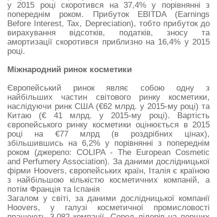
у 2015 році скоротився на 37,4% у порівнянні з
попереднім роком. Прибуток EBITDA (Earnings
Before Interest, Tax, Depreciation), тобто прибуток до
вирахування відсотків, податків, зносу та
амортизації скоротився приблизно на 16,4% у 2015
році.
Міжнародний ринок косметики
Європейський ринок являє собою одну з
найбільших частин світового ринку косметики,
наслідуючи ринк США (€62 млрд. у 2015-му році) та
Китаю (€ 41 млрд. у 2015-му році). Вартість
європейського ринку косметики оцінюється в 2015
році на €77 млрд (в роздрібних цінах),
збільшившись на 6,2% у порівнянні з попереднім
роком (джерело: COLIPA - The European Cosmetic
and Perfumery Association). За даними дослідницької
фірми Hoovers, європейських країн, Італія є країною
з найбільшою кількістю косметичних компаній, а
потім Франція та Іспанія
Загалом у світі, за даними дослідницької компанії
Hoovers, у галузі косметичної промисловості
працюють 3,082 компанії. Серед лідерів на перших