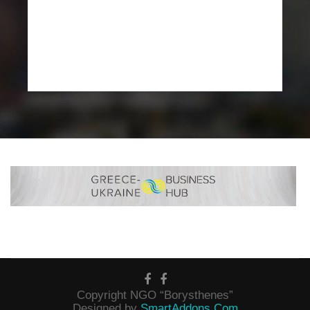
Copyright NGO “Borysthenes”
Designed by
SmartAddons.Com