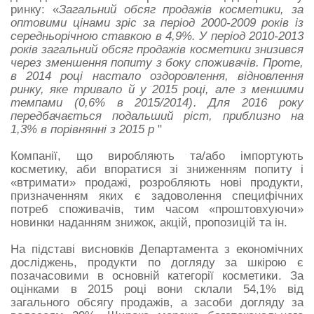
ринку: «
Загальний обсяг продажів косметики, за
оптовими цінами зріс за період 2000-2009 років із
середньорічною ставкою в 4,9%. У період 2010-2013
років загальний обсяг продажів косметики знизився
через зменшення попиту з боку споживачів. Проте,
в 2014 році настало оздоровлення, відновлення
ринку, яке тривало й у 2015 році, але з меншими
темпами (0,6% в 2015/2014). Для 2016 року
передбачається подальший ріст, приблизно на
1,3% в порівнянні з 2015 р
"
Компанії, що виробляють та/або імпортують
косметику, аби впоратися зі зниженням попиту і
«втримати» продажі, розробляють нові продукти,
призначенням яких є задоволення специфічних
потреб споживачів, тим часом «проштовхуючи»
новинки наданням знижок, акцій, пропозицій та ін.
На підставі висновків Департамента з економічних
досліджень, продукти по догляду за шкірою є
позачасовими в основній категорії косметики. За
оцінками в 2015 році вони склали 54,1% від
загального обсягу продажів, а засоби догляду за