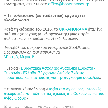
ερωτήματα, στείλτε στο
office@borysthenes.gr
+ Τι πολιτιστικά (εκπαιδευτικά) έργα έχετε
ολοκληρώσει;
Κατά τη διάρκεια του 2016, το
UKRANORAMA
ήταν ένα
από τους χορηγούς (συνδιοργανωτής) μιας σειράς
πολιτιστικών (εκπαιδευτικών) εκδηλώσεων.
Φεστιβάλ του ουκρανικού ντοκιμαντέρ SeeUkraine:
DocudaysUA on tour στην Αθήνα
Μέρος Α
,
Μέρος Β
Ημερίδα «
Ευρωπαϊκή Ασφάλεια: Ανατολική Ευρώπη -
Ουκρανία - Ελλάδα. Σύγχρονες Διεθνές Σχέσεις.
Προοπτικές και επιπτώσεις για την παγκόσμια ασφάλεια
»
Εκπαιδευτική εκδήλωση «
Ταξίδι στο Άγιο Όρος. Ιστορικές,
πνευματικές και πολιτιστικές σχέσεις της Ουκρανίας και του
Αγίου Όρους
»
Δημοσιεύθηκε : 05 Οκτωβρίου 2016